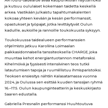
ARToulu-taidealue avaa kaupunkitilan näyttämöksi
ja kutsuu oululaiset kokemaan taidetta keskellä
arkea. Vastikään julkaistu tapahtumakalenteri
kokoaa yhteen kevään ja kesän performanssit,
opastukset ja työpajat, jotka levittäytyvät Oulun
kaduille, aukioille ja rannoille toukokuusta syksyyn.
Toukokuussa taidealueen performanssien
ohjelmisto jatkuu Karoliina Loimaalan
paikkasidonnaisella tanssiteoksella CHARGE, joka
muuntaa kehot energiantuotannon metaforaksi.
Kihelmöivä ja fyysisesti intensiivinen teos tutkii
latautumisen tapoja ja ruumiillistuu ihmisparistoiksi.
Teoksen ensiesitys nähtiin Kalasatamassa vuonna
2024, ja Oulussa sen esittää kuuden tanssijan ryhmä
16.–17.5. Oulun kaupunginteatterin ja keskuskirjasto
Saaren edustalla.
Gabriella Presnalin performanssi Huuhtoutuva