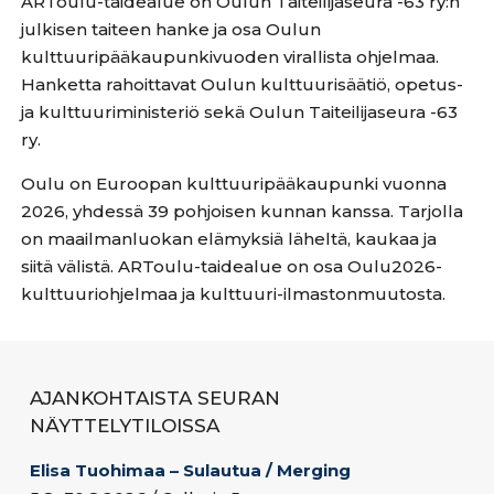
ARToulu-taidealue on Oulun Taiteilijaseura -63 ry:n
julkisen taiteen hanke ja osa Oulun
kulttuuripääkaupunkivuoden virallista ohjelmaa.
Hanketta rahoittavat Oulun kulttuurisäätiö, opetus-
ja kulttuuriministeriö sekä Oulun Taiteilijaseura -63
ry.
Oulu on Euroopan kulttuuripääkaupunki vuonna
2026, yhdessä 39 pohjoisen kunnan kanssa. Tarjolla
on maailmanluokan elämyksiä läheltä, kaukaa ja
siitä välistä. ARToulu-taidealue on osa Oulu2026-
kulttuuriohjelmaa ja kulttuuri-ilmastonmuutosta.
AJANKOHTAISTA SEURAN
NÄYTTELYTILOISSA
Elisa Tuohimaa – Sulautua / Merging