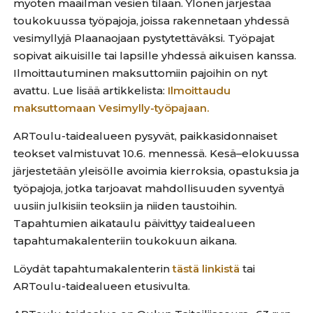
myöten maailman vesien tilaan. Ylönen järjestää
toukokuussa työpajoja, joissa rakennetaan yhdessä
vesimyllyjä Plaanaojaan pystytettäväksi. Työpajat
sopivat aikuisille tai lapsille yhdessä aikuisen kanssa.
Ilmoittautuminen maksuttomiin pajoihin on nyt
avattu. Lue lisää artikkelista:
Ilmoittaudu
maksuttomaan Vesimylly-työpajaan.
ARToulu-taidealueen pysyvät, paikkasidonnaiset
teokset valmistuvat 10.6. mennessä. Kesä–elokuussa
järjestetään yleisölle avoimia kierroksia, opastuksia ja
työpajoja, jotka tarjoavat mahdollisuuden syventyä
uusiin julkisiin teoksiin ja niiden taustoihin.
Tapahtumien aikataulu päivittyy taidealueen
tapahtumakalenteriin toukokuun aikana.
Löydät tapahtumakalenterin
tästä linkistä
tai
ARToulu-taidealueen etusivulta.