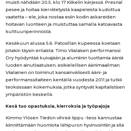
muisti nähdään 20.5. klo 17 Kiikelin kärjessä. Presnal
pesee ja hoitaa kierrätetyistä kaapeleista kudottua
vaatetta – ele, joka nostaa esiin kodin askareiden
hoitavan luonteen ja muistuttaa samalla katoavasta
kulttuuriperinnöstä.
Kesäkuun alussa 5.6. Patosillan kupeessa koetaan
jotakin täysin erilaista: Timo Viialaisen performanssi
Dry hyödyntää kuivajään ja alumiinin tuottamia ääniä
luoden ainutlaatuisen, esikielellisen äänimaailman.
Viialainen on toiminut kansainvälisesti ääni- ja
performanssitaiteen kentällä vuodesta 2011 ja tutkii
teoksissaan kokemuksia, jotka syntyvät kapitalistisen
ympäristön keskellä.
Kesä tuo opastuksia, kierroksia ja työpajoja
Kimmo Ylösen Tiedon vihreä lippu -teos kannustaa
kiinnittämään huomiota lähipuron hyvinvointiin ja sitä