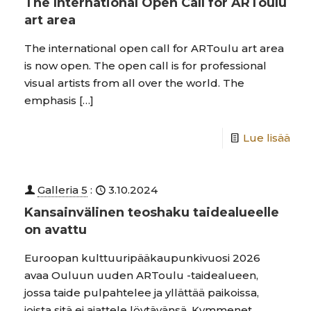
The International Open Call for ARToulu
art area
The international open call for ARToulu art area
is now open. The open call is for professional
visual artists from all over the world. The
emphasis
[…]
Lue lisää
Galleria 5
:
3.10.2024
Kansainvälinen teoshaku taidealueelle
on avattu
Euroopan kulttuuripääkaupunkivuosi 2026
avaa Ouluun uuden ARToulu -taidealueen,
jossa taide pulpahtelee ja yllättää paikoissa,
joista sitä ei ajattele löytävänsä. Kymmenet