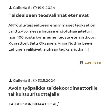
Galleria 5
:
19.9.2024
Taidealueen teosvalinnat etenevät
ARToulu-taidealueen ensimmäiset teokset on
valittu.Avoimessa haussa ehdotuksia jätettiin
noin 100, joista kymmenen teosta eteni jatkoon.
Kuraattorit Satu Oksanen, Anna Ruth ja Leevi
Lehtinen valitsivat mukaan teoksia, jotka
[…]
Lue lisää
Galleria 5
:
30.5.2024
Avoin työpaikka taide­­koordinaat­torille
tai kulttuuri­tuottajalle
TAIDEKOORDINAATTORI /