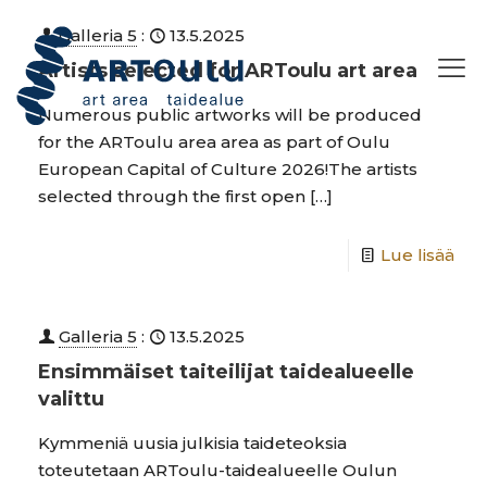
Galleria 5
:
13.5.2025
Artists selected for ARToulu art area
Numerous public artworks will be produced
for the ARToulu area area as part of Oulu
European Capital of Culture 2026!The artists
selected through the first open
[…]
Lue lisää
Galleria 5
:
13.5.2025
Ensimmäiset taiteilijat taidealueelle
valittu
Kymmeniä uusia julkisia taideteoksia
toteutetaan ARToulu-taidealueelle Oulun