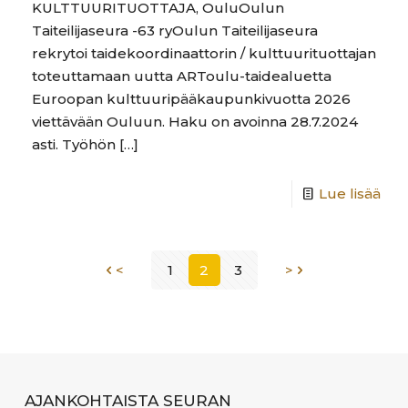
KULTTUURITUOTTAJA, OuluOulun
Taiteilijaseura -63 ryOulun Taiteilijaseura
rekrytoi taidekoordinaattorin / kulttuurituottajan
toteuttamaan uutta ARToulu-taidealuetta
Euroopan kulttuuripääkaupunkivuotta 2026
viettävään Ouluun. Haku on avoinna 28.7.2024
asti. Työhön
[…]
Lue lisää
<
1
2
3
>
AJANKOHTAISTA SEURAN