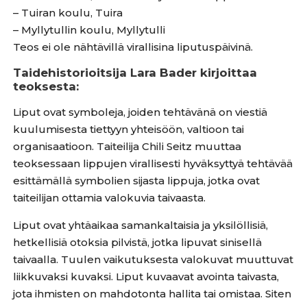
– Tuiran koulu, Tuira
– Myllytullin koulu, Myllytulli
Teos ei ole nähtävillä virallisina liputuspäivinä.
Taidehistorioitsija Lara Bader kirjoittaa
teoksesta:
Liput ovat symboleja, joiden tehtävänä on viestiä
kuulumisesta tiettyyn yhteisöön, valtioon tai
organisaatioon. Taiteilija Chili Seitz muuttaa
teoksessaan lippujen virallisesti hyväksyttyä tehtävää
esittämällä symbolien sijasta lippuja, jotka ovat
taiteilijan ottamia valokuvia taivaasta.
Liput ovat yhtäaikaa samankaltaisia ja yksilöllisiä,
hetkellisiä otoksia pilvistä, jotka lipuvat sinisellä
taivaalla. Tuulen vaikutuksesta valokuvat muuttuvat
liikkuvaksi kuvaksi. Liput kuvaavat avointa taivasta,
jota ihmisten on mahdotonta hallita tai omistaa. Siten