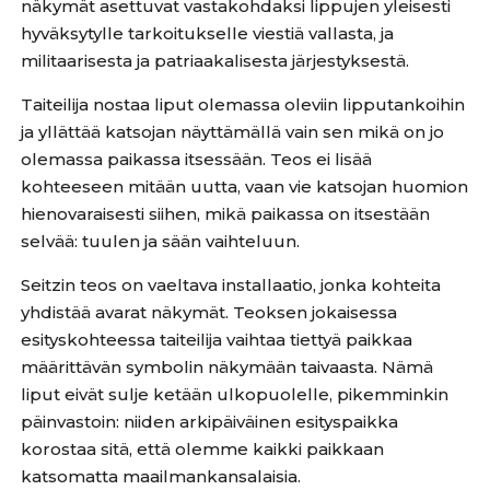
näkymät asettuvat vastakohdaksi lippujen yleisesti
hyväksytylle tarkoitukselle viestiä vallasta, ja
militaarisesta ja patriaakalisesta järjestyksestä.
Taiteilija nostaa liput olemassa oleviin lipputankoihin
ja yllättää katsojan näyttämällä vain sen mikä on jo
olemassa paikassa itsessään. Teos ei lisää
kohteeseen mitään uutta, vaan vie katsojan huomion
hienovaraisesti siihen, mikä paikassa on itsestään
selvää: tuulen ja sään vaihteluun.
Seitzin teos on vaeltava installaatio, jonka kohteita
yhdistää avarat näkymät. Teoksen jokaisessa
esityskohteessa taiteilija vaihtaa tiettyä paikkaa
määrittävän symbolin näkymään taivaasta. Nämä
liput eivät sulje ketään ulkopuolelle, pikemminkin
päinvastoin: niiden arkipäiväinen esityspaikka
korostaa sitä, että olemme kaikki paikkaan
katsomatta maailmankansalaisia.