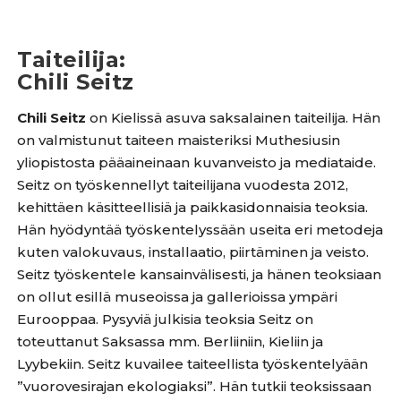
Taiteilija
:
Chili Seitz
Chili Seitz
on Kielissä asuva saksalainen taiteilija. Hän
on valmistunut taiteen maisteriksi Muthesiusin
yliopistosta pääaineinaan kuvanveisto ja mediataide.
Seitz on työskennellyt taiteilijana vuodesta 2012,
kehittäen käsitteellisiä ja paikkasidonnaisia teoksia.
Hän hyödyntää työskentelyssään useita eri metodeja
kuten valokuvaus, installaatio, piirtäminen ja veisto.
Seitz työskentele kansainvälisesti, ja hänen teoksiaan
on ollut esillä museoissa ja gallerioissa ympäri
Eurooppaa. Pysyviä julkisia teoksia Seitz on
toteuttanut Saksassa mm. Berliiniin, Kieliin ja
Lyybekiin. Seitz kuvailee taiteellista työskentelyään
”vuorovesirajan ekologiaksi”. Hän tutkii teoksissaan