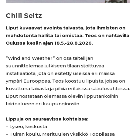
Chili Seitz
Liput kuvaavat avointa taivasta, jota ihmisten on
mahdotonta hallita tai omistaa. Teos on nähtävillä
Oulussa kesän ajan 18.5.-28.8.2026.
”Wind and Weather” on osa taiteilijan
suunnittelemaa julkiseen tilaan sijoittuvaa
installaatiota, jota on esitetty useissa eri maissa
ympäri Eurooppaa. Teos koostuu lipuista, joissa on
kuvattuna taivasta ja pilviä erilaisissa sääolosuhteissa.
Liput nostetaan olemassa oleviin lipputankoihin
taidealueen eri kaupunginosiin.
Lippuja on seuraavissa kohteissa:
– Lyseo, keskusta
– Tuiran koulu, Merituulen yksikkö Toppilassa