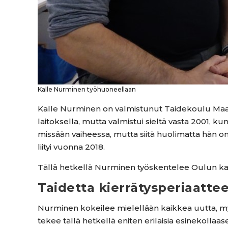
Kalle Nurminen työhuoneellaan
Kalle Nurminen on valmistunut Taidekoulu Maas
laitoksella, mutta valmistui sieltä vasta 2001, 
missään vaiheessa, mutta siitä huolimatta hän on
liityi vuonna 2018.
Tällä hetkellä Nurminen työskentelee Oulun kaup
Taidetta kierrätysperiaattee
Nurminen kokeilee mielellään kaikkea uutta, myö
tekee tällä hetkellä eniten erilaisia esinekollaa