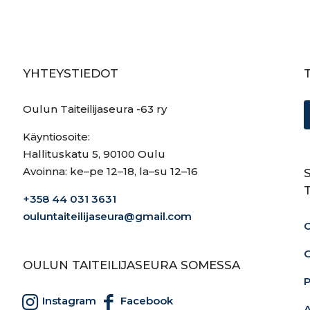
YHTEYSTIEDOT
Oulun Taiteilijaseura -63 ry
Käyntiosoite:
Hallituskatu 5, 90100 Oulu
Avoinna: ke–pe 12–18, la–su 12–16
+358 44 031 3631
ouluntaiteilijaseura@gmail.com
O
G
OULUN TAITEILIJASEURA SOMESSA
Instagram
Facebook
A