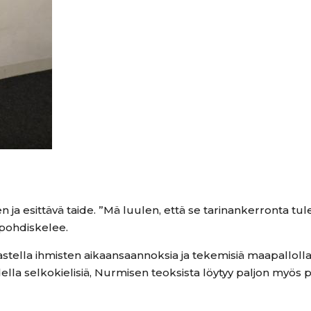
 ja esittävä taide. ”Mä luulen, että se tarinankerronta tule
 pohdiskelee.
astella ihmisten aikaansaannoksia ja tekemisiä maapallolla
della selkokielisiä, Nurmisen teoksista löytyy paljon myös p