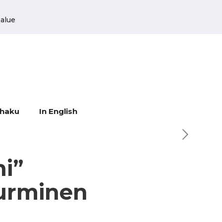
alue
yhaku
In English
ni”
Nurminen