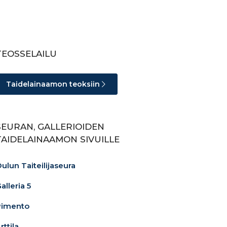
TEOSSELAILU
Taidelainaamon teoksiin
SEURAN, GALLERIOIDEN
TAIDELAINAAMON SIVUILLE
ulun Taiteilijaseura
alleria 5
Pimento
rttila