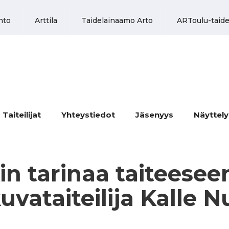
nto
Arttila
Taidelainaamo Arto
ARToulu-taide
Taiteilijat
Yhteystiedot
Jäsenyys
Näyttel
in tarinaa taiteesee
uvataiteilija Kalle 