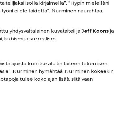
ilijaksi isolla kirjaimella”. ”Hypin mielelläni
in työni ei ole taidetta”, Nurminen naurahtaa.
attu yhdysvaltalainen kuvataiteilija
Jeff Koons
ja
, kubismi ja surrealismi.
stä ajoista kun itse aloitin taiteen tekemisen.
o asia”, Nurminen hymähtää. Nurminen kokeekin,
otapoja tulee koko ajan lisää, siitä vaan