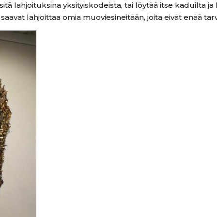
 lahjoituksina yksityiskodeista, tai löytää itse kaduilta ja
aavat lahjoittaa omia muoviesineitään, joita eivät enää tarv