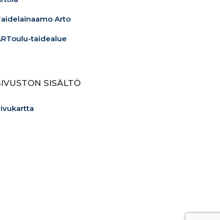
aidelainaamo Arto
RToulu-taidealue
SIVUSTON SISÄLTÖ
ivukartta