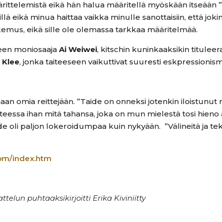
elemistä eikä hän halua määritellä myöskään itseään ”taite
lillä eikä minua haittaa vaikka minulle sanottaisiin, että jok
kemus, eikä sille ole olemassa tarkkaa määritelmää.
iteen moniosaaja
Ai Weiwei
, kitschin kuninkaaksikin tituleer
 Klee
, jonka taiteeseen vaikuttivat suuresti eskpressionismi
n omia reittejään. ”Taide on onneksi jotenkin iloistunut nii
teessa ihan mitä tahansa, joka on mun mielestä tosi hien
de oli paljon lokeroidumpaa kuin nykyään. ”Välineitä ja tek
om/index.htm
telun puhtaaksikirjoitti Erika Kiviniitty