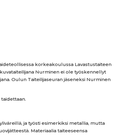
aideteollisessa korkeakoulussa Lavastustaiteen
kuvataiteilijana Nurminen ei ole työskennellyt
ijana. Oulun Taiteilijaseuran jäseneksi Nurminen
taidettaan.
reillä, ja työsti esimerkiksi metallia, mutta
uovijätteestä. Materiaalia taiteeseensa