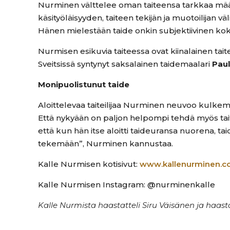
Nurminen välttelee oman taiteensa tarkkaa määritt
käsityöläisyyden, taiteen tekijän ja muotoilijan vä
Hänen mielestään taide onkin subjektiivinen ko
Nurmisen esikuvia taiteessa ovat kiinalainen ta
Sveitsissä syntynyt saksalainen taidemaalari
Paul
Monipuolistunut taide
Aloittelevaa taiteilijaa Nurminen neuvoo kulkemaa
Että nykyään on paljon helpompi tehdä myös tai
että kun hän itse aloitti taideuransa nuorena, tai
tekemään”, Nurminen kannustaa.
Kalle Nurmisen kotisivut:
www.kallenurminen.c
Kalle Nurmisen Instagram: @nurminenkalle
Kalle Nurmista haastatteli Siru Väisänen ja haastat