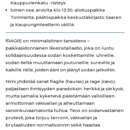
Kauppurienkatu -risteys
toinen osa: arviolta klo 13:30, aloituspaikka
Torinranta, päätöspaikka keskustakirjasto Saaren
ja Kaupunginteatterin välillä.
fRAGilE on minimalistinen tanssiteos –
paikkasidonnainen liikeinstallaatio, joka on luotu
solidaarisuudessa sodan koskettamille: uhreille,
sodan tieltä muuttamaan joutuneille, sureville ja
kaikille niille, joiden ääni on jäänyt sodan jalkoihin.
Nimi yhdistää sanat fragile (hauras) ja rage (raivo),
paljastaen ihmisyyden paradoksin: herkkä ja särkyvä,
mutta samalla kykenevä päästämään valloilleen
armottoman väkivallan ja aiheuttamaan
sanoinkuvaamatonta tuhoa. Teos on sodanvastainen
protesti, joka torjuu terrorin, väkivallan ja
brutaaliuden normalisoinnin sekä haastaa