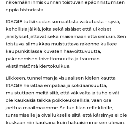
näkemään ihmiskunnan toistuvan epäonnistumisen
oppia historiasta.
fRAGilE tutkii sodan somaattista vaikutusta – syviä,
kehollisia jälkiä, joita sekä sisäiset että ulkoiset
järistykset jättävät sekä maisemaan että sieluun. Sen
toistuva, silmukkaa muistuttava rakenne kulkee
kaupunkitilassa kuvaten haavoittuvuutta,
pakenemisen toivottomuutta ja trauman
väistämätöntä kiertokulkua.
Liikkeen, tunnelman ja visuaalisen kielen kautta
fRAGilE herättää empatiaa ja solidaarisuutta,
muistuttaen meitä siitä, että väkivalta ja tuho eivät
ole kaukaisia taikka poikkeuksellisia, vaan osa
jaettua maailmaamme. Se luo tilan reflektiolle,
tuntemiselle ja oivallukselle siitä, että kärsimys ei ole
koskaan niin kaukana kuin haluaisimme sen olevan.