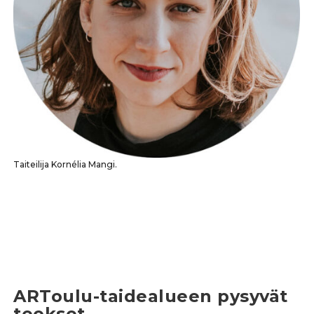
Taiteilija Kornélia Mangi.
ARToulu-taidealueen pysyvät
teokset