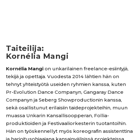
Taiteilija
:
Kornélia Mangi
Kornélia Mangi
on unkarilainen freelance-esiintyjä,
tekijä ja opettaja. Vuodesta 2014 lähtien hän on
tehnyt yhteistyötä useiden ryhmien kanssa, kuten
Pr-Evolution Dance Companyn, Gangaray Dance
Companyn ja Seberg Showproductionin kanssa,
sekä osallistunut erilaisiin taideprojekteihin, muun
muassa Unkarin Kansallisoopperan, Follia-
produktioiden ja Festivaaliorkesterin tuotantoihin.
Hän on työskennellyt myös koreografin assistenttina
ja harjoitusohjaajana kansainvälisissä projekteissa