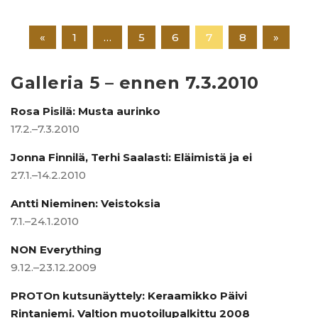
«
1
…
5
6
7
8
»
Galleria 5 – ennen 7.3.2010
Rosa Pisilä: Musta aurinko
17.2.–7.3.2010
Jonna Finnilä, Terhi Saalasti: Eläimistä ja ei
27.1.–14.2.2010
Antti Nieminen: Veistoksia
7.1.–24.1.2010
NON Everything
9.12.–23.12.2009
PROTOn kutsunäyttely: Keraamikko Päivi
Rintaniemi. Valtion muotoilupalkittu 2008