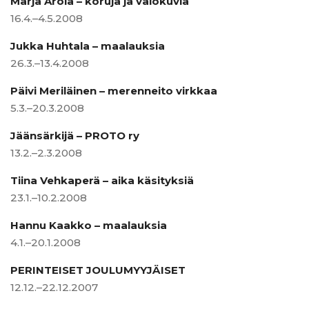
Marja Arola – koruja ja valokuvia
16.4.–4.5.2008
Jukka Huhtala – maalauksia
26.3.–13.4.2008
Päivi Meriläinen – merenneito virkkaa
5.3.–20.3.2008
Jäänsärkijä – PROTO ry
13.2.–2.3.2008
Tiina Vehkaperä – aika käsityksiä
23.1.–10.2.2008
Hannu Kaakko – maalauksia
4.1.–20.1.2008
PERINTEISET JOULUMYYJÄISET
12.12.–22.12.2007