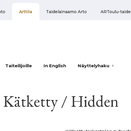
to
Arttila
Taidelainaamo Arto
ARToulu-taide
Taiteilijoille
In English
Näyttelyhaku
 Kätketty / Hidden