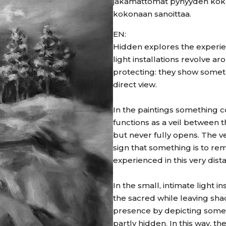
jakamattomat pyhyyden kokemu
kokonaan sanoittaa.
EN:
Hidden explores the experien
light installations revolve 
protecting: they show somet
direct view.
In the paintings something 
functions as a veil between t
but never fully opens. The ve
sign that something is to re
experienced in this very dis
In the small, intimate light in
the sacred while leaving sh
presence by depicting somet
partly hidden. In this way, t