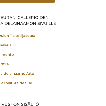
SEURAN, GALLERIOIDEN
TAIDELAINAAMON SIVUILLE
ulun Taiteilijaseura
alleria 5
Pimento
rttila
aidelainaamo Arto
RToulu-taidealue
SIVUSTON SISÄLTÖ