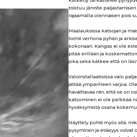
Kätketty tarkastelee pyhyyde
toistuu jännite paljastamisen 
rajaamalla olennaisen pois su
Maalauksissa katsojan ja mai
toimii verhona pyhän ja arkise
kokonaan. Kangas ei ole este,
pitää erillään ja koskematt
joka sekä kätkee että on läsn
Valoinstallaatioissa valo pal
jättää ympärilleen varjoa. Ol
havaittavaa niin, että se on osi
katsominen ei ole pelkkää nä
hyväksymistä osana kokemu
Näyttely pohtii myös sitä, mi
pysyminen ja etäisyys voivat