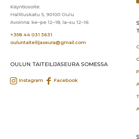
Käyntiosoite:
Hallituskatu 5, 90100 Oulu
Avoinna: ke–pe 12–18, la–su 12–16
+358 44 031 3631
ouluntaiteilijaseura@gmail.com
O
G
OULUN TAITEILIJASEURA SOMESSA
Instagram
Facebook
A
T
A