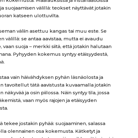
n kokemusta. Maalauksissa ja installaatioissa
ja suojaamisen välillä: teokset näyttävät jotakin
oran katseen ulottuvilta.
seman väliin asettuu kangas tai muu este. Se
n välillä: se antaa aavistaa, mutta ei avaudu
 vaan suoja – merkki siitä, että jotakin halutaan
omana. Pyhyyden kokemus syntyy etäisyydestä,
ä.
jastaa vain häivähdyksen pyhän läsnäolosta ja
en tavoitellut tätä aavistusta kuvaamalla jotakin
n näkyvää ja osin piilossa. Näin syntyy tila, jossa
kemistä, vaan myös rajojen ja etäisyyden
sta.
kä tekee jostakin pyhää: suojaaminen, salassa
 olla olennainen osa kokemusta. Kätketyt ja