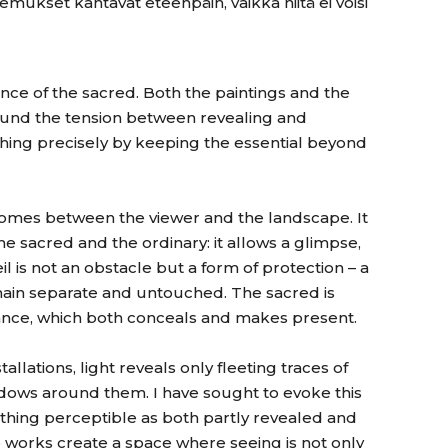
kset kantavat eteenpäin, vaikka niitä ei voisi
ce of the sacred. Both the paintings and the
around the tension between revealing and
hing precisely by keeping the essential beyond
comes between the viewer and the landscape. It
he sacred and the ordinary: it allows a glimpse,
il is not an obstacle but a form of protection – a
main separate and untouched. The sacred is
tance, which both conceals and makes present.
stallations, light reveals only fleeting traces of
adows around them. I have sought to evoke this
hing perceptible as both partly revealed and
he works create a space where seeing is not only