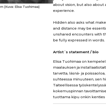
about vision, but also about 
cm (Kuva: Elisa Tuohimaa)
experience.
Hidden also asks what make
and distance may be essenti
unshared encounters with th
be fully expressed in words.
Artist´s statement / bio
Elisa Tuohimaa on kempeleläi
maalauksen ja installaatiotai
tarvetta, läsnä- ja poissaoloa,
suhteessa minuuteen, sen his
Taiteellisessa työskentelyss
kokemuspinnan tavoittamise
tuottama kipu onkin kenties