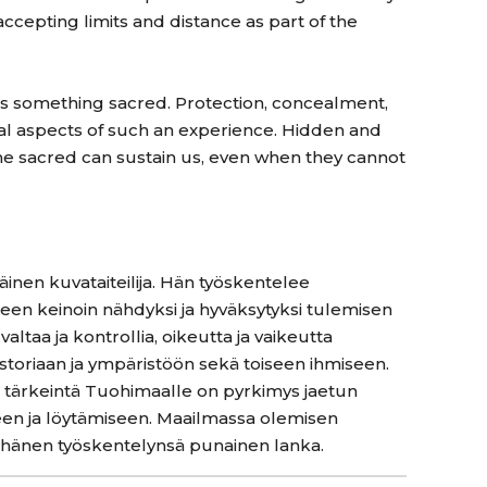
accepting limits and distance as part of the
s something sacred. Protection, concealment,
al aspects of such an experience. Hidden and
e sacred can sustain us, even when they cannot
nen kuvataiteilija. Hän työskentelee
teen keinoin nähdyksi ja hyväksytyksi tulemisen
 valtaa ja kontrollia, oikeutta ja vaikeutta
toriaan ja ympäristöön sekä toiseen ihmiseen.
ä tärkeintä Tuohimaalle on pyrkimys jaetun
en ja löytämiseen. Maailmassa olemisen
 hänen työskentelynsä punainen lanka.