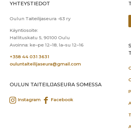
YHTEYSTIEDOT
Oulun Taiteilijaseura -63 ry
Käyntiosoite:
Hallituskatu 5, 90100 Oulu
Avoinna: ke–pe 12–18, la–su 12–16
+358 44 031 3631
ouluntaiteilijaseura@gmail.com
O
G
OULUN TAITEILIJASEURA SOMESSA
Instagram
Facebook
A
T
A