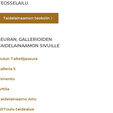
TEOSSELAILU
Taidelainaamon teoksiin
SEURAN, GALLERIOIDEN
TAIDELAINAAMON SIVUILLE
ulun Taiteilijaseura
alleria 5
Pimento
rttila
aidelainaamo Arto
RToulu-taidealue