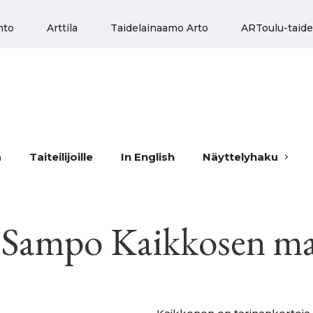
nto
Arttila
Taidelainaamo Arto
ARToulu-taide
a
Taiteilijoille
In English
Näyttelyhaku
 Sampo Kaikkosen ma