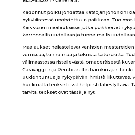
16.2.–6.3.2011 / Galleria 5 /
Kadonnut polku johdattaa katsojan johonkin ikia
nykykiireessä unohdettuun paikkaan. Tuo maa
Kaikkosen maalauksissa, jotka poikkeavat nykyta
kerronnallisuudellaan ja tunnelmallisuudellaan
Maalaukset heijastelevat vanhojen mestareiden t
vernissaa, tunnelmaa ja teknistä taituruutta. To
välimaastossa risteilevästä, omaperäisestä ku
Caravaggion ja Rembrandtin barokin ajan henki. Si
uuden tuntua ja nykypäivän ihmistä liikuttavaa. 
huolimatta teokset ovat helposti lähestyttäviä. 
tarvita, teokset ovat tässä ja nyt.