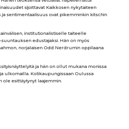
. Hänen teoksensa vetoavat häpeilemättä
inaisuudet sijoittavat Kaikkosen nykytaiteen
s ja sentimentaalisuus ovat pikemminkin kitschin
välisen, institutionalistiselle taiteelle
h-suuntauksen edustajaksi. Hän on myös
hahmon, norjalaisen Odd Nerdrumin oppilaana
ksityisnäyttelyitä ja hän on ollut mukana monissa
 ja ulkomailla. Kotikaupungissaan Oulussa
 ole esittäytynyt laajemmin.