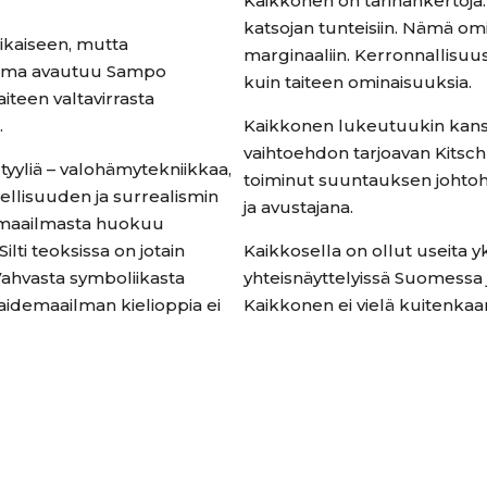
Kaikkonen on tarinankertoja
katsojan tunteisiin. Nämä om
ikaiseen, mutta
marginaaliin. Kerronnallisuu
ilma avautuu Sampo
kuin taiteen ominaisuuksia.
iteen valtavirrasta
.
Kaikkonen lukeutuukin kansain
vaihtoehdon tarjoavan Kitsc
yyliä – valohämytekniikkaa,
toiminut suuntauksen johto
dellisuuden ja surrealismin
ja avustajana.
vamaailmasta huokuu
lti teoksissa on jotain
Kaikkosella on ollut useita y
Vahvasta symboliikasta
yhteisnäyttelyissä Suomessa
Taidemaailman kielioppia ei
Kaikkonen ei vielä kuitenkaan