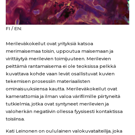
FI / EN:
Merileväkokeilut ovat yrityksiä katsoa
merimaisemaa toisin, uppoutua maisemaan ja
virittäytyä merilevien toimijuuteen. Merilevien
peittämä rantamaisema ei ole teoksissa pelkkä
kuvattava kohde vaan levät osallistuvat kuvien
tekemisen prosessiin materiaalisten
ominaisuuksiensa kautta. Merileväkokeilut ovat
kamerattomia ja ilman valoa värifilmille piirtyneitä
tutkielmia, jotka ovat syntyneet merilevien ja
valoherkän negatiivin ollessa fyysisesti kontaktissa
toisiinsa.
Kati Leinonen on oululainen valokuvataiteilija, joka