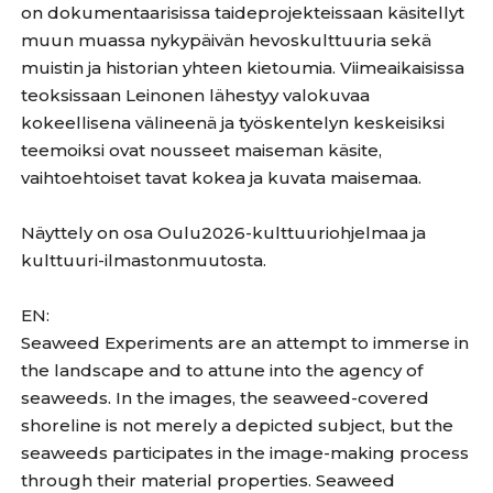
on dokumentaarisissa taideprojekteissaan käsitellyt
muun muassa nykypäivän hevoskulttuuria sekä
muistin ja historian yhteen kietoumia. Viimeaikaisissa
teoksissaan Leinonen lähestyy valokuvaa
kokeellisena välineenä ja työskentelyn keskeisiksi
teemoiksi ovat nousseet maiseman käsite,
vaihtoehtoiset tavat kokea ja kuvata maisemaa.
Näyttely on osa Oulu2026-kulttuuriohjelmaa ja
kulttuuri-ilmastonmuutosta.
EN:
Seaweed Experiments are an attempt to immerse in
the landscape and to attune into the agency of
seaweeds. In the images, the seaweed-covered
shoreline is not merely a depicted subject, but the
seaweeds participates in the image-making process
through their material properties. Seaweed