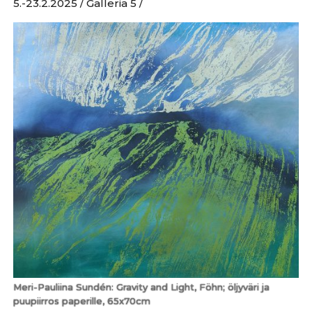
5.-23.2.2025 / Galleria 5 /
Meri-Pauliina Sundén: Gravity and Light, Föhn; öljyväri ja
puupiirros paperille, 65x70cm