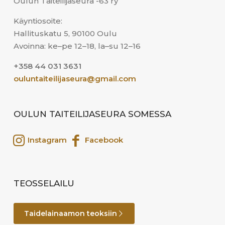
Oulun Taiteilijaseura -63 ry
Käyntiosoite:
Hallituskatu 5, 90100 Oulu
Avoinna: ke–pe 12–18, la–su 12–16
+358 44 031 3631
ouluntaiteilijaseura@gmail.com
OULUN TAITEILIJASEURA SOMESSA
Instagram
Facebook
TEOSSELAILU
Taidelainaamon teoksiin