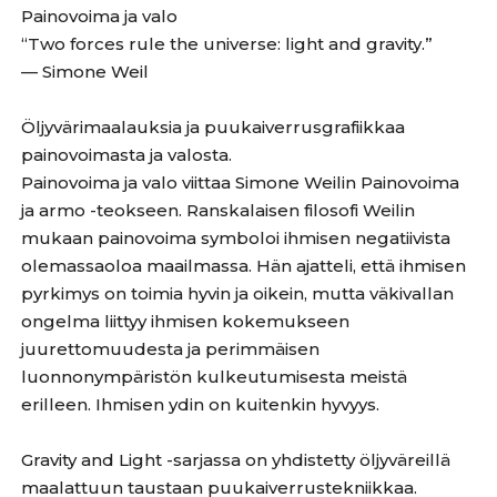
Painovoima ja valo
“Two forces rule the universe: light and gravity.”
— Simone Weil
Öljyvärimaalauksia ja puukaiverrusgrafiikkaa
painovoimasta ja valosta.
Painovoima ja valo viittaa Simone Weilin Painovoima
ja armo -teokseen. Ranskalaisen filosofi Weilin
mukaan painovoima symboloi ihmisen negatiivista
olemassaoloa maailmassa. Hän ajatteli, että ihmisen
pyrkimys on toimia hyvin ja oikein, mutta väkivallan
ongelma liittyy ihmisen kokemukseen
juurettomuudesta ja perimmäisen
luonnonympäristön kulkeutumisesta meistä
erilleen. Ihmisen ydin on kuitenkin hyvyys.
Gravity and Light -sarjassa on yhdistetty öljyväreillä
maalattuun taustaan puukaiverrustekniikkaa.