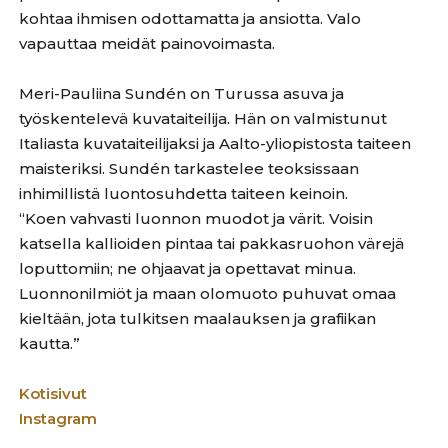
kohtaa ihmisen odottamatta ja ansiotta. Valo
vapauttaa meidät painovoimasta.
Meri-Pauliina Sundén on Turussa asuva ja
työskentelevä kuvataiteilija. Hän on valmistunut
Italiasta kuvataiteilijaksi ja Aalto-yliopistosta taiteen
maisteriksi. Sundén tarkastelee teoksissaan
inhimillistä luontosuhdetta taiteen keinoin.
“Koen vahvasti luonnon muodot ja värit. Voisin
katsella kallioiden pintaa tai pakkasruohon värejä
loputtomiin; ne ohjaavat ja opettavat minua.
Luonnonilmiöt ja maan olomuoto puhuvat omaa
kieltään, jota tulkitsen maalauksen ja grafiikan
kautta.”
Kotisivut
Instagram