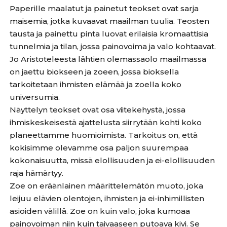
Paperille maalatut ja painetut teokset ovat sarja
maisemia, jotka kuvaavat maailman tuulia. Teosten
tausta ja painettu pinta luovat erilaisia kromaattisia
tunnelmia ja tilan, jossa painovoima ja valo kohtaavat.
Jo Aristoteleesta lähtien olemassaolo maailmassa
on jaettu biokseen ja zoeen, jossa bioksella
tarkoitetaan ihmisten elämää ja zoella koko
universumia.
Näyttelyn teokset ovat osa viitekehystä, jossa
ihmiskeskeisestä ajattelusta siirrytään kohti koko
planeettamme huomioimista. Tarkoitus on, että
kokisimme olevamme osa paljon suurempaa
kokonaisuutta, missä elollisuuden ja ei-elollisuuden
raja hämärtyy.
Zoe on eräänlainen määrittelemätön muoto, joka
leijuu elävien olentojen, ihmisten ja ei-inhimillisten
asioiden välillä. Zoe on kuin valo, joka kumoaa
painovoiman niin kuin taivaaseen putoava kivi. Se