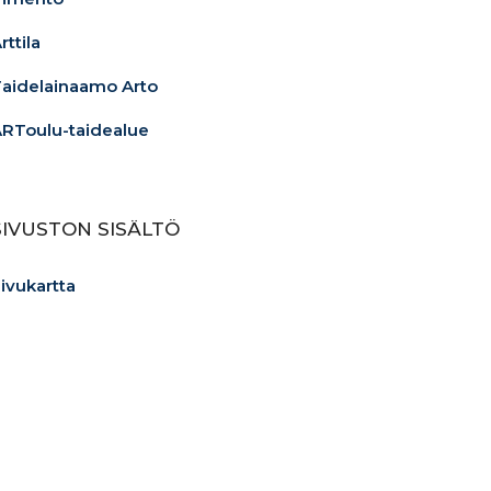
rttila
aidelainaamo Arto
RToulu-taidealue
SIVUSTON SISÄLTÖ
ivukartta