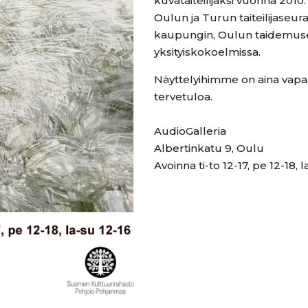
kuvataiteilijaksi vuonna 201
Oulun ja Turun taiteilijaseur
kaupungin, Oulun taidemuseo
yksityiskokoelmissa.
Näyttelyihimme on aina vapa
tervetuloa.
AudioGalleria
Albertinkatu 9, Oulu
Avoinna ti-to 12-17, pe 12-18, l