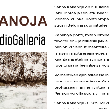
Sanna Kananoja on oululainen
lähiluontoa ja sen jatkuvaa
kiehtoo, kuinka luonto ym
suunnittelun ja suunnittel
Kananoja pohtii, miten ihm
tavoitellen – ja millaisia jäl
hän on kuvannut maanteitä vart
maisemia, joita ei aina edes
kääntää asetelman ympäri: a
luonto saa jälleen itseisarvo
Romantiikan ajan taiteessa i
luonnonvoimien edessä. Kanan
teoksissaan ihminen yrittää 
Pienikin voi olla suuri, villi j
Sanna Kananoja (s. 1979, Pir