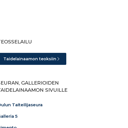
TEOSSELAILU
Taidelainaamon teoksiin
SEURAN, GALLERIOIDEN
TAIDELAINAAMON SIVUILLE
ulun Taiteilijaseura
alleria 5
Pimento