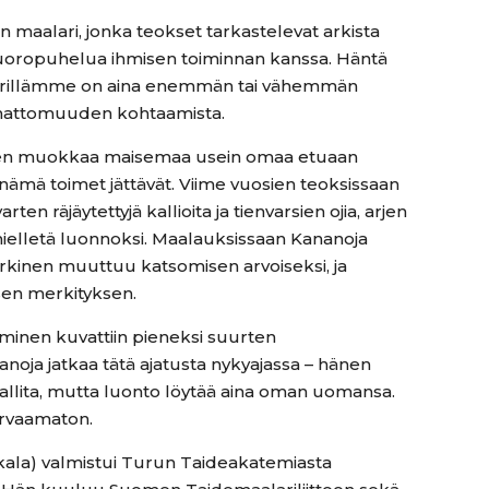
 maalari, jonka teokset tarkastelevat arkista
 vuoropuhelua ihmisen toiminnan kanssa. Häntä
pärillämme on aina enemmän tai vähemmän
emattomuuden kohtaamista.
inen muokkaa maisemaa usein omaa etuaan
kiä nämä toimet jättävät. Viime vuosien teoksissaan
en räjäytettyjä kallioita ja tienvarsien ojia, arjen
 mielletä luonnoksi. Maalauksissaan Kananoja
rkinen muuttuu katsomisen arvoiseksi, ja
isen merkityksen.
hminen kuvattiin pieneksi suurten
oja jatkaa tätä ajatusta nykyajassa – hänen
hallita, mutta luonto löytää aina oman uomansa.
a arvaamaton.
kkala) valmistui Turun Taideakatemiasta