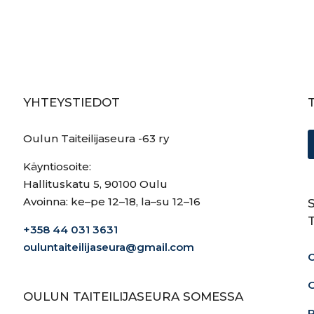
YHTEYSTIEDOT
Oulun Taiteilijaseura -63 ry
Käyntiosoite:
Hallituskatu 5, 90100 Oulu
Avoinna: ke–pe 12–18, la–su 12–16
+358 44 031 3631
ouluntaiteilijaseura@gmail.com
O
G
OULUN TAITEILIJASEURA SOMESSA