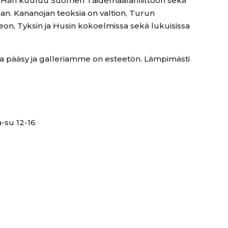
0. Hän kuuluu Suomen Taidemaalariliittoon sekä
aan. Kananojan teoksia on valtion, Turun
n, Tyksin ja Husin kokoelmissa sekä lukuisissa
a pääsy ja galleriamme on esteetön. Lämpimästi
a-su 12-16