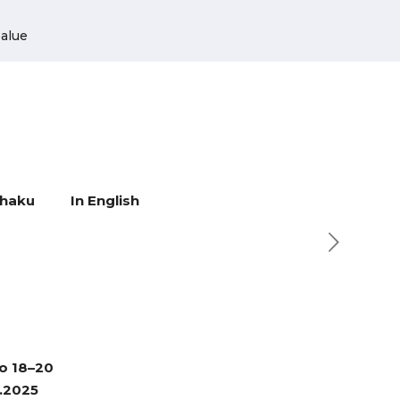
alue
yhaku
In English
lo 18–20
1.2025