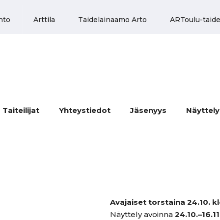
nto
Arttila
Taidelainaamo Arto
ARToulu-taide
Taiteilijat
Yhteystiedot
Jäsenyys
Näyttel
Avajaiset torstaina 24.10. k
Näyttely avoinna
24.10.–16.1