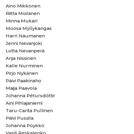
Aino Mikkonen
Riitta Moilanen
Minna Mukari
Moosa Myllykangas
Harri Naumanen
Jenni Nevanjoki
Lotta Nevanperä
Anja Nissinen
Kalle Nurminen
Pirjo Nykänen
Päivi Paakinaho
Maija Paavola
Johanna Pétursdóttir
Aini Pihlajaniemi
Taru-Carita Pullinen
Päivi Pussila
Johanna Pöykkö
Vasili Reskalenko