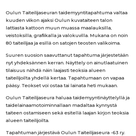
Oulun Taiteilijaseuran taidemyyntitapahtuma valtaa
kuuden viikon ajaksi Oulun kuvataiteen talon
lattiasta kattoon muun muassa maalauksilla,
veistoksilla, grafiikalla ja valokuvilla. Mukana on noin
80 taiteilijaa ja esillä on satojen teosten valikoima.
Suuren suosion saavuttanut tapahtuma järjestetään
nyt yhdeksännen kerran. Näyttely on ainutlaatuinen
tilaisuus nähdä näin laajasti teoksia alueen
taiteilijoilta yhdellä kertaa. Tapahtumaan on vapaa
pääsy. Teokset voi ostaa tai lainata heti mukaan.
Oulun Taiteilijaseura haluaa taidemyyntinäyttelyllä ja
taidelainaamotoiminnallaan madaltaa kynnystä
taiteen ostamiseen sekä esitellä laajan kirjon teoksia
alueen taiteilijoilta.
Tapahtuman järjestävä Oulun Taiteilijaseura -63 ry.