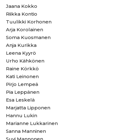
Jaana Kokko
Riikka Kontio
Tuulikki Korhonen
Arja Korolainen
Soma Kuosmanen
Anja Kurikka
Leena Kyyrö
Urho Kähkönen
Raine Körkkö
Kati Leinonen
Pirjo Lempeä
Pia Leppänen
Esa Leskelä
Marjatta Lipponen
Hannu Lukin
Marianne Lukkarinen
Sanna Manninen
Suvi Mannonen