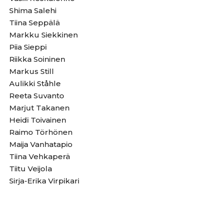
Shima Salehi
Tiina Seppälä
Markku Siekkinen
Piia Sieppi
Riikka Soininen
Markus Still
Aulikki Ståhle
Reeta Suvanto
Marjut Takanen
Heidi Toivainen
Raimo Törhönen
Maija Vanhatapio
Tiina Vehkaperä
Tiitu Veijola
Sirja-Erika Virpikari