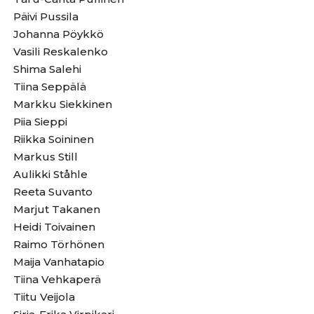
Päivi Pussila
Johanna Pöykkö
Vasili Reskalenko
Shima Salehi
Tiina Seppälä
Markku Siekkinen
Piia Sieppi
Riikka Soininen
Markus Still
Aulikki Ståhle
Reeta Suvanto
Marjut Takanen
Heidi Toivainen
Raimo Törhönen
Maija Vanhatapio
Tiina Vehkaperä
Tiitu Veijola