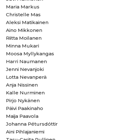
Maria Markus
Christelle Mas
Aleksi Matikainen
Aino Mikkonen
Riitta Moilanen
Minna Mukari
Moosa Myllykangas
Harri Naumanen
Jenni Nevanjoki
Lotta Nevanperä
Anja Nissinen
Kalle Nurminen
Pirjo Nykänen
Päivi Paakinaho
Maija Paavola
Johanna Pétursdóttir
Aini Pihlajaniemi
Taru-Carita Pullinen