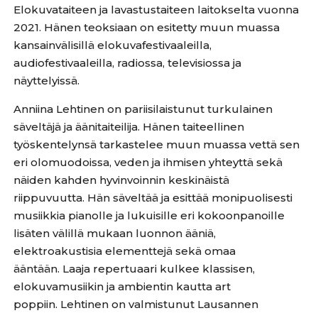
Elokuvataiteen ja lavastustaiteen laitokselta vuonna
2021. Hänen teoksiaan on esitetty muun muassa
kansainvälisillä elokuvafestivaaleilla,
audiofestivaaleilla, radiossa, televisiossa ja
näyttelyissä.
Anniina Lehtinen on pariisilaistunut turkulainen
säveltäjä ja äänitaiteilija. Hänen taiteellinen
työskentelynsä tarkastelee muun muassa vettä sen
eri olomuodoissa, veden ja ihmisen yhteyttä sekä
näiden kahden hyvinvoinnin keskinäistä
riippuvuutta. Hän säveltää ja esittää monipuolisesti
musiikkia pianolle ja lukuisille eri kokoonpanoille
lisäten välillä mukaan luonnon ääniä,
elektroakustisia elementtejä sekä omaa
ääntään. Laaja repertuaari kulkee klassisen,
elokuvamusiikin ja ambientin kautta art
poppiin. Lehtinen on valmistunut Lausannen