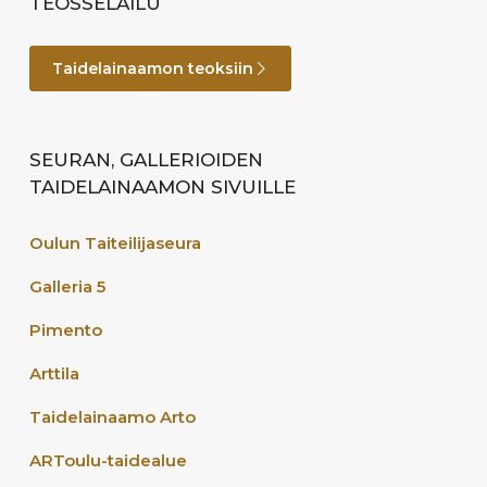
TEOSSELAILU
Taidelainaamon teoksiin
SEURAN, GALLERIOIDEN
TAIDELAINAAMON SIVUILLE
Oulun Taiteilijaseura
Galleria 5
Pimento
Arttila
Taidelainaamo Arto
ARToulu-taidealue