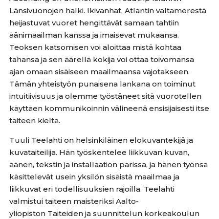
Länsivuonojen halki. Ikivanhat, Atlantin valtamerestä
heijastuvat vuoret hengittävät samaan tahtiin
äänimaailman kanssa ja imaisevat mukaansa.
Teoksen katsomisen voi aloittaa mistä kohtaa
tahansa ja sen äärellä kokija voi ottaa toivomansa
ajan omaan sisäiseen maailmaansa vajotakseen.
Tämän yhteistyön punaisena lankana on toiminut
intuitiivisuus ja olemme työstäneet sitä vuorotellen
käyttäen kommunikoinnin välineenä ensisijaisesti itse
taiteen kieltä.
Tuuli Teelahti on helsinkiläinen elokuvantekijä ja
kuvataiteilija. Hän työskentelee liikkuvan kuvan,
äänen, tekstin ja installaation parissa, ja hänen työnsä
käsittelevät usein yksilön sisäistä maailmaa ja
liikkuvat eri todellisuuksien rajoilla. Teelahti
valmistui taiteen maisteriksi Aalto-
yliopiston Taiteiden ja suunnittelun korkeakoulun