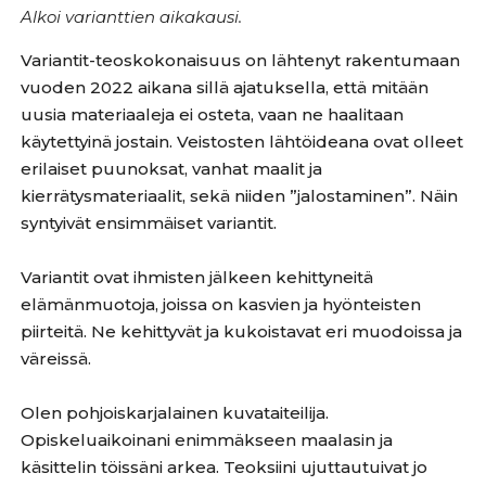
Alkoi varianttien aikakausi.
Variantit-teoskokonaisuus on lähtenyt rakentumaan
vuoden 2022 aikana sillä ajatuksella, että mitään
uusia materiaaleja ei osteta, vaan ne haalitaan
käytettyinä jostain. Veistosten lähtöideana ovat olleet
erilaiset puunoksat, vanhat maalit ja
kierrätysmateriaalit, sekä niiden ”jalostaminen”. Näin
syntyivät ensimmäiset variantit.
Variantit ovat ihmisten jälkeen kehittyneitä
elämänmuotoja, joissa on kasvien ja hyönteisten
piirteitä. Ne kehittyvät ja kukoistavat eri muodoissa ja
väreissä.
Olen pohjoiskarjalainen kuvataiteilija.
Opiskeluaikoinani enimmäkseen maalasin ja
käsittelin töissäni arkea. Teoksiini ujuttautuivat jo