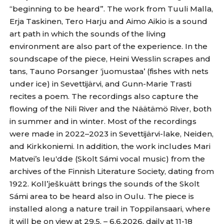
“beginning to be heard”. The work from Tuuli Malla,
Erja Taskinen, Tero Harju and Aimo Aikio is a sound
art path in which the sounds of the living
environment are also part of the experience. In the
soundscape of the piece, Heini Wesslin scrapes and
tans, Tauno Porsanger ‘juomustaa’ (fishes with nets
under ice) in Sevettijärvi, and Gunn-Marie Trasti
recites a poem. The recordings also capture the
flowing of the Nili River and the Näätämö River, both
in summer and in winter. Most of the recordings
were made in 2022–2023 in Sevettijärvi-lake, Neiden,
and Kirkkoniemi. In addition, the work includes Mari
Matvei’s leuʹdde (Skolt Sámi vocal music) from the
archives of the Finnish Literature Society, dating from
1922. Kollʼješkuätt brings the sounds of the Skolt
Sámi area to be heard also in Oulu. The piece is
installed along a nature trail in Toppilansaari, where
it will be on view at 29.5. – 6.6.2026, daily at 11-18