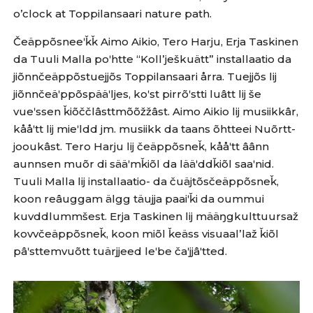
o’clock at Toppilansaari nature path.
Čeäppõsneeʹǩǩ Aimo Aikio, Tero Harju, Erja Taskinen
da Tuuli Malla poʹhtte “Kollʼješkuätt” installaatio da
jiõnnčeäppõstuejjõs Toppilansaari årra. Tuejjõs lij
jiõnnčeäʹppõspääʹljes, koʹst pirrõʹstti luâtt lij še
vueʹssen ǩiõččlâsttmõõžžâst. Aimo Aikio lij musiikkâr,
kååʹtt lij mieʹldd jm. musiikk da taans õhtteei Nuõrtt-
jooukâst. Tero Harju lij čeäppõsneǩ, kååʹtt âânn
aunnsen muõr di sääʹmǩiõl da lääʹddǩiõl saaʹnid.
Tuuli Malla lij installaatio- da čuäjtõsčeäppõsneǩ,
koon reâuggam älgg täujja paaiʹǩi da oummui
kuvddlummšest. Erja Taskinen lij määŋgkulttuursaž
kovvčeäppõsneǩ, koon miõl ǩeäss visuaalʼlaž ǩiõl
pâʹsttemvuõtt tuärjjeed leʹbe čaʹjjâʹtted.