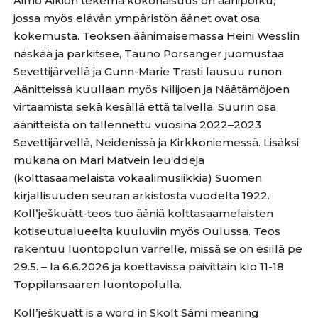
Aimo Aikion tekemä kokonaisuus on äänipolku,
jossa myös elävän ympäristön äänet ovat osa
kokemusta. Teoksen äänimaisemassa Heini Wesslin
näskää ja parkitsee, Tauno Porsanger juomustaa
Sevettijärvellä ja Gunn-Marie Trasti lausuu runon.
Äänitteissä kuullaan myös Nilijoen ja Näätämöjoen
virtaamista sekä kesällä että talvella. Suurin osa
äänitteistä on tallennettu vuosina 2022–2023
Sevettijärvellä, Neidenissä ja Kirkkoniemessä. Lisäksi
mukana on Mari Matvein leuʹddeja
(kolttasaamelaista vokaalimusiikkia) Suomen
kirjallisuuden seuran arkistosta vuodelta 1922.
Kollʼješkuätt-teos tuo ääniä kolttasaamelaisten
kotiseutualueelta kuuluviin myös Oulussa. Teos
rakentuu luontopolun varrelle, missä se on esillä pe
29.5. – la 6.6.2026 ja koettavissa päivittäin klo 11-18
Toppilansaaren luontopolulla.
Kollʼješkuätt is a word in Skolt Sámi meaning