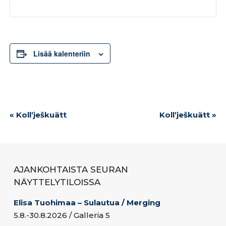
Lisää kalenteriin
Tapahtuma
«
Kollʼješkuätt
Kollʼješkuätt
»
navigointi
AJANKOHTAISTA SEURAN
NÄYTTELYTILOISSA
Elisa Tuohimaa – Sulautua / Merging
5.8.-30.8.2026 / Galleria 5