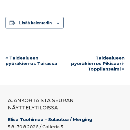
Lisää kalenteriin
Tapahtuma
«
Taidealueen
Taidealueen
navigointi
pyöräkierros Tuirassa
pyöräkierros Pikisaari-
Toppilansalmi
»
AJANKOHTAISTA SEURAN
NÄYTTELYTILOISSA
Elisa Tuohimaa – Sulautua / Merging
5.8.-30.8.2026 / Galleria 5