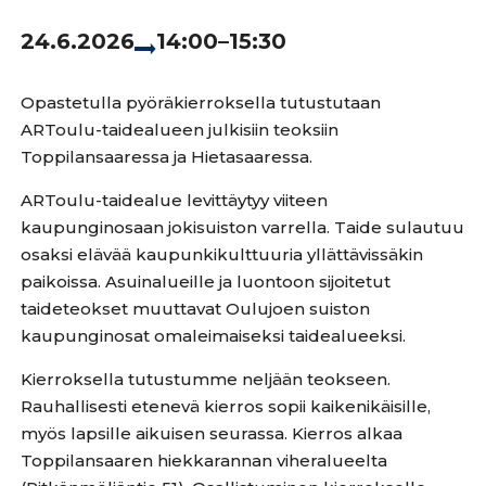
24.6.2026
14:00–15:30
Opastetulla pyöräkierroksella tutustutaan
ARToulu-taidealueen julkisiin teoksiin
Toppilansaaressa ja Hietasaaressa.
ARToulu-taidealue levittäytyy viiteen
kaupunginosaan jokisuiston varrella. Taide sulautuu
osaksi elävää kaupunkikulttuuria yllättävissäkin
paikoissa. Asuinalueille ja luontoon sijoitetut
taideteokset muuttavat Oulujoen suiston
kaupunginosat omaleimaiseksi taidealueeksi.
Kierroksella tutustumme neljään teokseen.
Rauhallisesti etenevä
kierros sopii kaikenikäisille,
myös lapsille aikuisen seurassa. Kierros alkaa
Toppilansaaren hiekkarannan viheralueelta