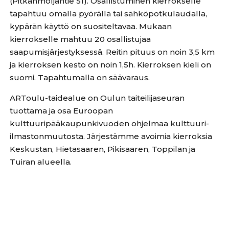
(Pitkänmöljäntie 51).
Osallistuminen kierrokselle
tapahtuu omalla pyörällä tai sähköpotkulaudalla,
kypärän käyttö on suositeltavaa. Mukaan
kierrokselle mahtuu 20 osallistujaa
saapumisjärjestyksessä. Reitin pituus on noin 3,5 km
ja kierroksen kesto on noin 1,5h. Kierroksen kieli on
suomi. Tapahtumalla on säävaraus.
ARToulu-taidealue on Oulun taiteilijaseuran
tuottama ja osa Euroopan
kulttuuripääkaupunkivuoden ohjelmaa kulttuuri-
ilmastonmuutosta. Järjestämme avoimia kierroksia
Keskustan, Hietasaaren, Pikisaaren, Toppilan ja
Tuiran alueella.