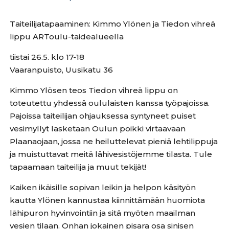
Taiteilijatapaaminen: Kimmo Ylönen ja Tiedon vihreä
lippu ARToulu-taidealueella
tiistai 26.5. klo 17-18
Vaaranpuisto, Uusikatu 36
Kimmo Ylösen teos Tiedon vihreä lippu on
toteutettu yhdessä oululaisten kanssa työpajoissa.
Pajoissa taiteilijan ohjauksessa syntyneet puiset
vesimyllyt lasketaan Oulun poikki virtaavaan
Plaanaojaan, jossa ne heiluttelevat pieniä lehtilippuja
ja muistuttavat meitä lähivesistöjemme tilasta. Tule
tapaamaan taiteilija ja muut tekijät!
Kaiken ikäisille sopivan leikin ja helpon käsityön
kautta Ylönen kannustaa kiinnittämään huomiota
lähipuron hyvinvointiin ja sitä myöten maailman
vesien tilaan. Onhan jokainen pisara osa sinisen