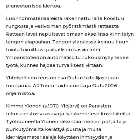
planeetan isoa kiertoa.
Luonnonmateriaaleista rakennettu laite koostuu
rungosta ja vesivoiman pyörittämästä rattaasta.
Rattaan lavat naputtavat omaan akseliinsa kiinnitetyn
tangon alapäähän. Tangon yläpäässä keinuu lipun
tointa toimittava paikallisen kasvin lehti.
Ympäristötiedon automatisoitu rukousmylly tekee
työtä, kunnes hajoaa turvallisesti virtaan.
Yhteisöllinen teos on osa Oulun taiteilijaseuran
tuottamaa ARToulu-taidealuetta ja Oulu2026
ohjelmistoa.
Kimmo Ylönen (s.1970, Ylöjärvi) on Paraisten
ulkosaaristossa asuva ja työskentelevä kuvataiteilija.
Työhuoneella Ylönen rakentaa metsän pohjalta ja
purkutyömailta kerättyä puuta ja muita
kierrätysmateriaaleja käyttäen ihmisyyden ja