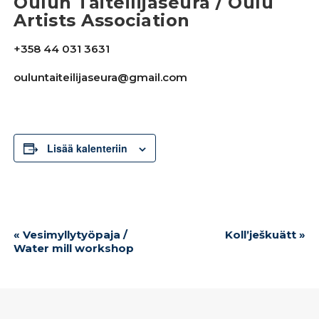
Oulun Taiteilijaseura / Oulu
Artists Association
+358 44 031 3631
ouluntaiteilijaseura@gmail.com
Lisää kalenteriin
Tapahtuma
«
Vesimyllytyöpaja /
Kollʼješkuätt
»
navigointi
Water mill workshop