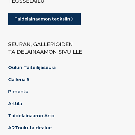
TEOSSELAILU
Taidelainaamon teoksiin
SEURAN, GALLERIOIDEN
TAIDELAINAAMON SIVUILLE
Oulun Taiteilijaseura
Galleria 5
Pimento
Arttila
Taidelainaamo Arto
ARToulu-taidealue