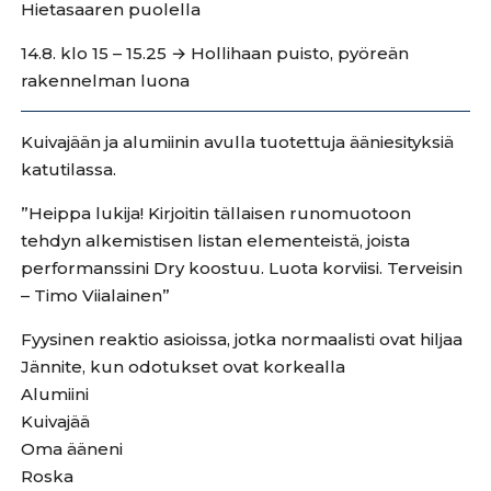
Hietasaaren puolella
14.8. klo 15 – 15.25 → Hollihaan puisto, pyöreän
rakennelman luona
Kuivajään ja alumiinin avulla tuotettuja ääniesityksiä
katutilassa.
”Heippa lukija! Kirjoitin tällaisen runomuotoon
tehdyn alkemistisen listan elementeistä, joista
performanssini Dry koostuu. Luota korviisi. Terveisin
– Timo Viialainen”
Fyysinen reaktio asioissa, jotka normaalisti ovat hiljaa
Jännite, kun odotukset ovat korkealla
Alumiini
Kuivajää
Oma ääneni
Roska